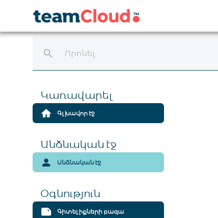
search
Կառավարել
home
Գլխավոր էջ
Անձնական էջ
person
Անձնական էջ
Օգնություն
note
Գիտելիքների բազա